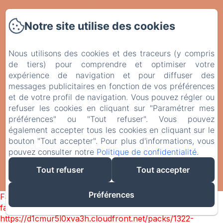
Les Activités
Notre site utilise des cookies
Contact
Mentions légales
Nous utilisons des cookies et des traceurs (y compris
de tiers) pour comprendre et optimiser votre
Politique de confidentialité
expérience de navigation et pour diffuser des
Informations légales
messages publicitaires en fonction de vos préférences
et de votre profil de navigation. Vous pouvez régler ou
Informations sur les cookies
refuser les cookies en cliquant sur "Paramétrer mes
préférences" ou "Tout refuser". Vous pouvez
également accepter tous les cookies en cliquant sur le
bouton "Tout accepter". Pour plus d'informations, vous
EN
FR
pouvez consulter notre
Politique de confidentialité
.
Créé par Amenitiz
Tout refuser
Tout accepter
Conditions Générales de Vente
Préférences
Failed to load BookingEngine/index: Loading chunk 1322
failed. (missing:
https://d1cmur5l0xva3h.cloudfront.net/packs/1322-