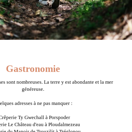
Gastronomie
nes sont nombreuses. La terre y est abondante et la mer
généreuse.
elques adresses à ne pas manquer :
Crêperie Ty Gwechall à Porspoder
rie Le Château d'eau à Ploudalmezeau
rie du Manoir de Trouzilit à Tréglonou