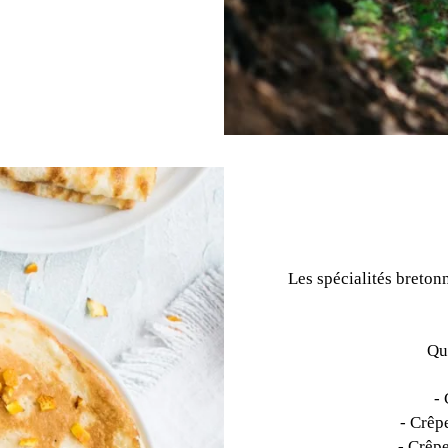
Les spécialités breton
Qu
-
-
Crêpe
-
Crêpe