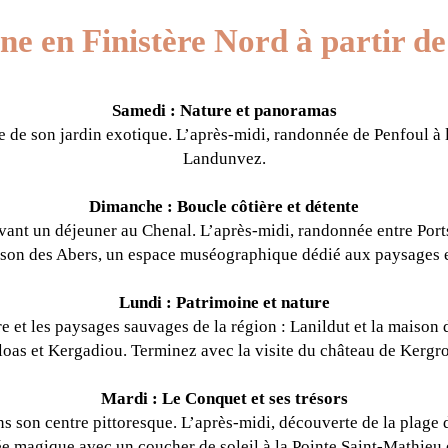
ne en Finistère Nord à partir d
Samedi : Nature et panoramas
 de son jardin exotique. L’après-midi, randonnée de Penfoul à la
Landunvez.
Dimanche : Boucle côtière et détente
vant un déjeuner au Chenal. L’après-midi, randonnée entre Portsa
son des Abers, un espace muséographique dédié aux paysages et 
Lundi : Patrimoine et nature
et les paysages sauvages de la région : Lanildut et la maison de 
loas et Kergadiou. Terminez avec la visite du château de Kergroa
Mardi : Le Conquet et ses trésors
 son centre pittoresque. L’après-midi, découverte de la plage
e magique avec un coucher de soleil à la Pointe Saint-Mathieu e