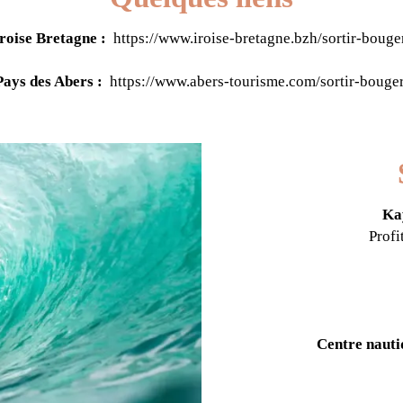
Iroise Bretagne :
https://www.iroise-bretagne.bzh/sortir-boug
Pays des Abers :
https://www.abers-tourisme.com/sortir-boug
Kay
Profi
Centre nauti